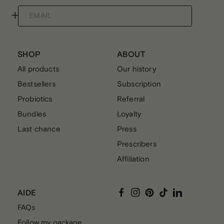
+
EMAIL
THE ESSENTIAL PROBIOTICS
€40,00
SHOP
ABOUT
All products
Our history
MEGA DRAINING INFUSION
Bestsellers
Subscription
Probiotics
Referral
€19,00
Bundles
Loyalty
Last chance
Press
Prescribers
THE ESSENTIAL PROBIOTICS
Affiliation
€40,00
Facebook
Instagram
Pinterest
TikTok
Linkedin
AIDE
FAQs
Follow my package