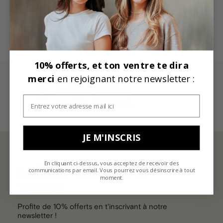
10% offerts, et ton ventre te dira
merci
en rejoignant notre newsletter :
PAIEMENT SÉCURISÉ
avec Visa, Mastercard...
THE ESSENTIAL PROBIOTICS
JE M'INSCRIS
€40,00
En cliquant ci-dessus, vous acceptez de recevoir des
Le bien-être par
le
communications par email. Vous pourrez vous désinscrire à tout
MEGA DRAINING INFUSION
moment.
ventre
€19,00
Profite de 10% offerts en t'inscrivant à notre
newsletter !