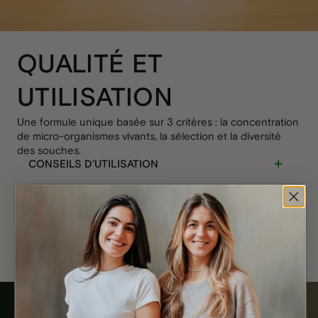
QUALITÉ ET
UTILISATION
Une formule unique basée sur 3 critères : la concentration
de micro-organismes vivants, la sélection et la diversité
des souches.
CONSEILS D'UTILISATION
COMPOSITION
NOS CRITÈRES DE QUALITÉ
PRÉCAUTIONS D'EMPLOI