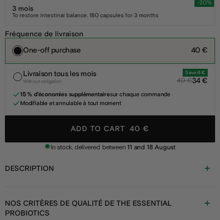
-20%
3 mois
To restore intestinal balance. 180 capsules for 3 months
Fréquence de livraison
One-off purchase
40 €
Livraison tous les mois
Save 6 €
34 €
40 €
Without obligation
15 % d’économies supplémentaire
sur chaque commande
Modifiable et annulable à tout moment
ADD TO CART
40 €
In stock, delivered between
11 and 18 August
DESCRIPTION
NOS CRITÈRES DE QUALITÉ DE THE ESSENTIAL
PROBIOTICS