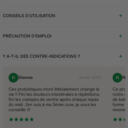
CONSEILS D’UTILISATION
PRÉCAUTION D'EMPLOI
Y A-T-IL DES CONTRE-INDICATIONS ?
Dienne
Na
D
N
Janvier 2025
Ces probiotiques m'ont littéralement changé la
Ce prod
vie !! Fini les douleurs intestinales à répétitions,
notre q
fini les crampes de ventre après chaque repas
de ball
du midi. J'en suis à ma 3ème cure, je vous les
forme d
conseille !!!
vivemen