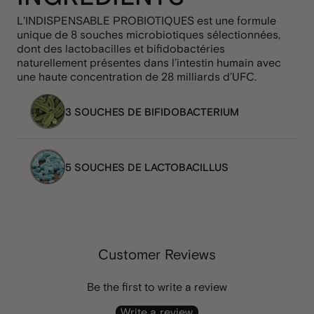
€40,00
L'INDISPENSABLE PROBIOTIQUES est une formule
unique de 8 souches microbiotiques sélectionnées,
dont des lactobacilles et bifidobactéries
MEGA DRAINING INFUSION
naturellement présentes dans l’intestin humain avec
une haute concentration de 28 milliards d’UFC.
€19,00
3 SOUCHES DE BIFIDOBACTERIUM
THE ESSENTIAL PROBIOTICS
5 SOUCHES DE LACTOBACILLUS
€40,00
Customer Reviews
Be the first to write a review
Write a review